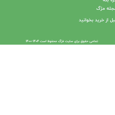
جله مژگ
بل از خرید بخوانید
تمامی حقوق برای سایت مَژگ محفوظ است ​​​​​​​1404-1400