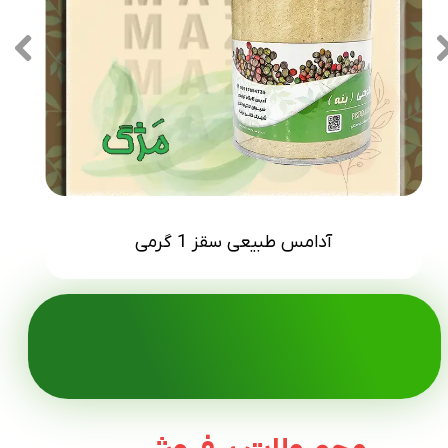
روغن مغز بَنه