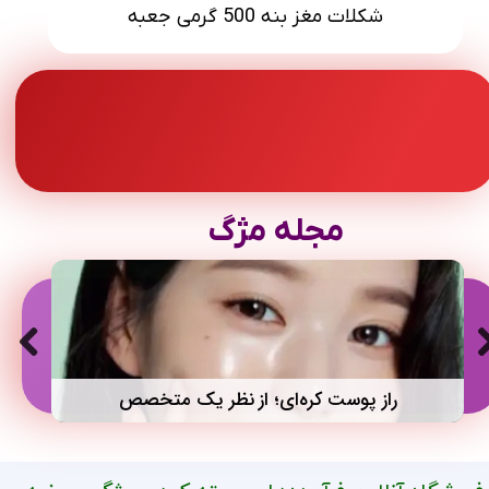
رب انار اورامان 1 کیلویی
مجله مژگ
راز پوست کره‌ای؛ از نظر یک متخصص
سوغات