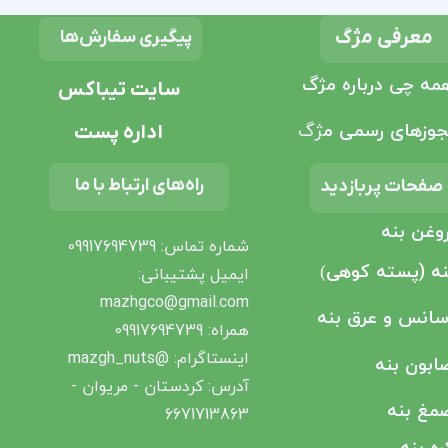
معرفی مژگ
پیگیری سفارش‌ها
مه چی درباره مژگ
سایت تیباکس
وزهای رسمی م
ژگ
اداره پست
راه‌های ارتباط با ما
صفحات پربازدید
وغن بنه
شماره تماس: 09917694739
نه (پسته کوهی
)
ایمیل پشتیبانی‌:
mazhgco@gmail.com
سانس و عرق بنه
همراه: 09917694739
اینستاگرام: @mazgh_nuts
ابون بنه
آدرس: کردستان - مریوان -
مغ بنه
6671713863​​​​​​​
ره بنه