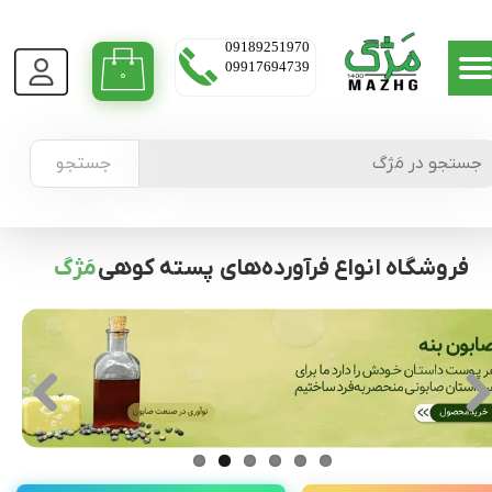
09189251970
09917694739
۰
جستجو
فروشگاه انواع فرآورده‌های پسته کوهی
مَژگ