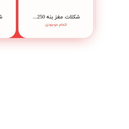
آدامس طبیعی سقز 1 گرمی
شکلات مغز بنه 250 گرمی فلزی
اتمام موجودی