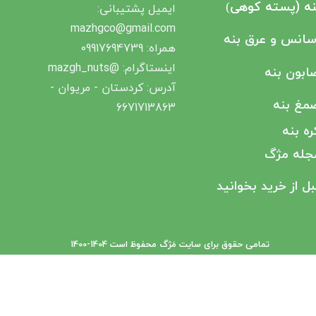
نه (پسته کوهی
)
ایمیل پشتیبانی‌:
mazhgco@gmail.com
سانس و عرق بنه
همراه: 09917694739
اینستاگرام: @mazgh_nuts
ابون بنه
آدرس: کردستان - مریوان -
مغ بنه
6671713863​​​​​​​
ره بنه
جله مژگ
بل از خرید بخوانید
تمامی حقوق برای سایت مَژگ محفوظ است ​​​​​​​1404-1400