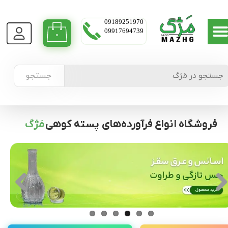
09189251970
09917694739
۰
جستجو
فروشگاه انواع فرآورده‌های پسته کوهی
مَژگ