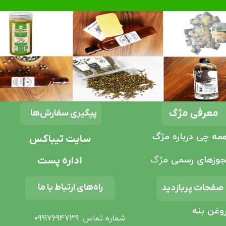
معرفی مژگ
پیگیری سفارش‌ها
مه چی درباره مژگ
سایت تیباکس
وزهای رسمی م
ژگ
اداره پست
راه‌های ارتباط با ما
صفحات پربازدید
وغن بنه
شماره تماس: 09917694739