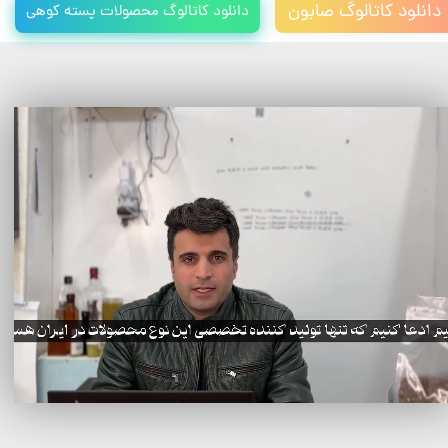
دانلود کاتالوگ صابون
دانلود کاتالوگ محصولات پسته کوهی
زمان
Loaded
:
Progress
:
0%
0%
باقیمانده