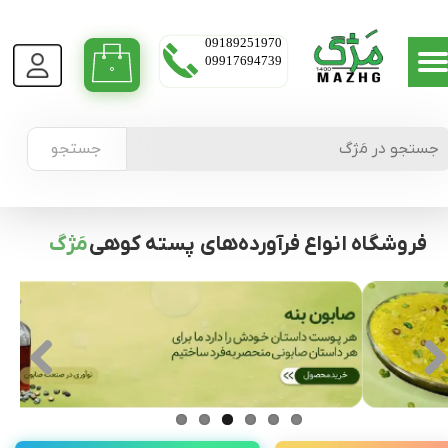
09189251970
09917694739
۰
جستجو
فروشگاه انواع فرآورده‌های پسته کوهی
مَژگ