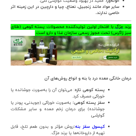
آلوئه‌ورا
: مفید در بهبود وضعیت گوارشی کلی.
سایر مواد مانند زنجبیل، نعناع، چیا و دارچین در این زمینه اثر
خاصی ندارند.
برند
مژگ
با افتخار اولین تولیدکننده محصولات پسته کوهی (طلای
سبز زاگرس) تحت مجوز رسمی سازمان غذا و دارو است.
درمان خانگی معده درد با بنه و انواع روش‌های آن
پسته کوهی تازه
: می‌توان آن را به‌صورت جوشانده یا
خوراکی مصرف کرد.
سقز پسته کوهی:
به‌صورت خوراکی (جویدنی، پودر یا
جوشانده) برای درمان زخم معده و سایر مشکلات
گوارشی
کپسول سقز بنه
:
روش مؤثر و بدون طعم تلخ، قابل
تهیه از داروخانه‌ها یا برند مژگ.