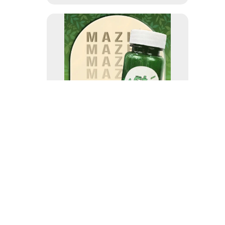
قرص سقز (30عددی)
۲۵۰,۰۰۰ تومان