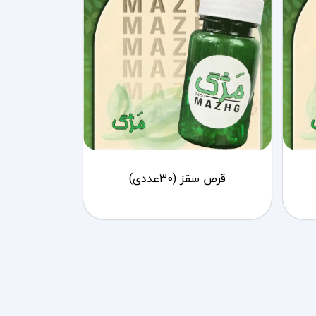
قرص سقز (30عددی)