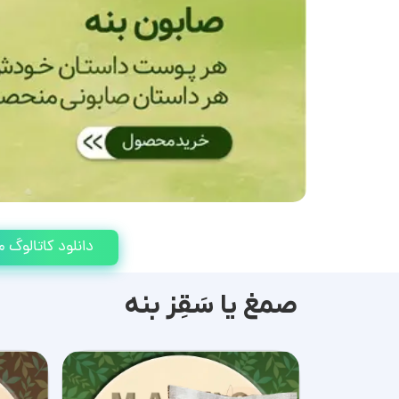
دانلود کاتالوگ
صمغ یا سَقِز بنه