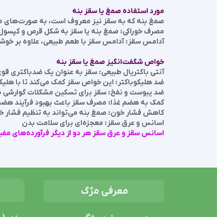
مورد استفاده صمغ یا سقز بنه
صمغ بنه که به سقز نیز معروف است، به صورت‌های م
مصرف خوراکی: صمغ بنه یا سقز به شکل قرص و کپسول 
آدامس سقز: آدامس سقز با طعم طبیعی، علاوه بر خوش
خواص شگفت‌انگیز صمغ یا سقز بنه
آنتی باکتریال طبیعی: سقز به عنوان یک ضدباکتری قوی 
ضد هلیکوباکتر: این خواص سقز کمک می‌کند تا با هلیکو
ضد یبوست و نفخ: سقز برای تسکین مشکلات گوارشی م
کمک به هضم غذا: مصرف سقز باعث بهبود فرآیند هضم 
کاهش فشار خون: صمغ بنه می‌تواند به تنظیم فشار خ
اسانس و عرق سقز: معجزه‌ای برای سلامت بدن
اسانس سقز و عرق سقز هر دو از دیگر فرآورده‌های مفید
ص
معرفی مژگ