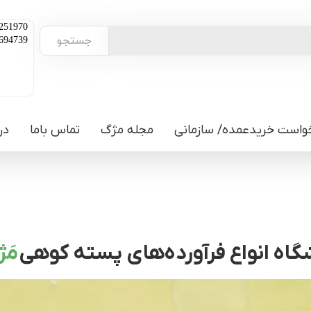
251970
جستجو
694739
واست خریدعمده/ سازمانی
مجله مژگ
تماس باما
در
اه انواع فرآورده‌های پسته کوهی
مَ