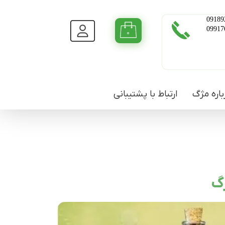
09189
09917
۰
باره مژگ
ارتباط با پشتیبانی
ژگ