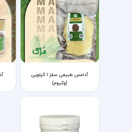
آدامس طبیعی سقز 1 کیلویی
آد
(وکیوم)