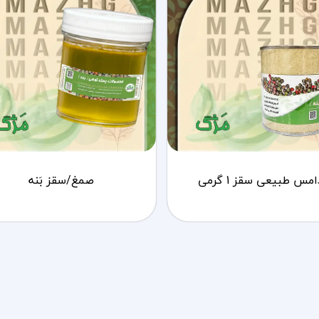
امس طبیعی سقز 1 گرمی
صمغ/سقز بَنه