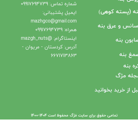
شماره تماس: 09917694739
نه (پسته کوهی
)
ایمیل پشتیبانی‌:
mazhgco@gmail.com
سانس و عرق بنه
همراه: 09917694739
اینستاگرام: @mazgh_nuts
ابون بنه
آدرس: کردستان - مریوان -
مغ بنه
6671713863​​​​​​​
ره بنه
جله مژگ
بل از خرید بخوانید
تمامی حقوق برای سایت مَژگ محفوظ است ​​​​​​​1404-1400