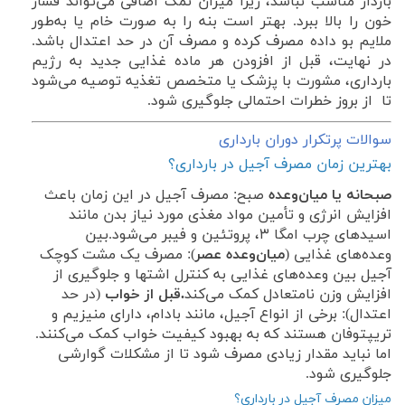
باردار مناسب نباشد، زیرا میزان نمک اضافی می‌تواند فشار
خون را بالا ببرد. بهتر است بنه را به صورت خام یا به‌طور
ملایم بو داده مصرف کرده و مصرف آن در حد اعتدال باشد.
در نهایت، قبل از افزودن هر ماده غذایی جدید به رژیم
بارداری، مشورت با پزشک یا متخصص تغذیه توصیه می‌شود
تا از بروز خطرات احتمالی جلوگیری شود.
سوالات پرتکرار دوران بارداری
بهترین زمان مصرف آجیل در بارداری؟
صبحانه یا میان‌وعده
صبح: مصرف آجیل در این زمان باعث
افزایش انرژی و تأمین مواد مغذی مورد نیاز بدن مانند
اسیدهای چرب امگا ۳، پروتئین و فیبر می‌شود.
بین
وعده‌های غذایی (
میان‌وعده عصر
): مصرف یک مشت کوچک
آجیل بین وعده‌های غذایی به کنترل اشتها و جلوگیری از
افزایش وزن نامتعادل کمک می‌کند
.
قبل از خواب
(در حد
اعتدال): برخی از انواع آجیل، مانند بادام، دارای منیزیم و
تریپتوفان هستند که به بهبود کیفیت خواب کمک می‌کنند.
اما نباید مقدار زیادی مصرف شود تا از مشکلات گوارشی
جلوگیری شود.
میزان مصرف آجیل در بارداری؟