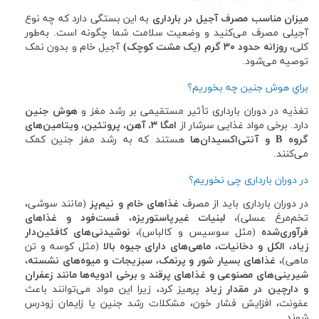
میزان مناسب مصرف آجیل در بارداری
به این بستگی دارد که چه نوع
آجیلی مصرف می‌کنید و وضعیت سلامت شما چگونه است. به‌طور
کلی،
روزانه حدود
۳۰ گرم (یک مشت کوچک)
آجیل خام و بدون نمک
توصیه می‌شود.
براي هوش جنين چه بخوريم؟
تغذیه در دوران بارداری تأثیر مستقیمی بر رشد مغز و
هوش جنین
دارد. برخی مواد غذایی سرشار از
امگا
۳، آهن، پروتئین، ویتامین‌های
گروه
B و آنتی‌اکسیدان‌ها
هستند که به رشد مغز جنین کمک
می‌کنند.
در دوران بارداری چی نخوریم؟
در دوران بارداری باید از مصرف
غذاهای خام و نیم‌پز
(مانند سوشی،
تخم‌مرغ عسلی)،
لبنیات غیرپاستوریزه
،
فست‌فود و غذاهای
فرآوری‌شده
(مثل سوسیس و کالباس)،
نوشیدنی‌های کافئین‌دار
زیاد
،
الکل و دخانیات
،
ماهی‌های دارای جیوه بالا
(مثل کوسه و تن
ماهی)،
غذاهای بسیار شور و پرنمک
،
سبزیجات و میوه‌های نشسته
،
شیرینی‌های مصنوعی و غذاهای پرقند
و
برخی ادویه‌ها مانند زعفران
و دارچین در مقدار زیاد
پرهیز کرد، زیرا این مواد می‌توانند باعث
عفونت، افزایش فشار خون، مشکلات رشد جنین یا زایمان زودرس
شوند.