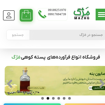
09189251970
09917694739
۰
جستجو
فروشگاه انواع فرآورده‌های پسته کوهی
مَژگ