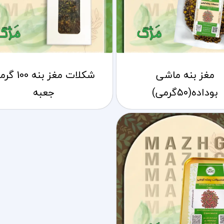
مغز بنه ماشی
شکلات مغز بنه 00
بوداده(۵۰گرمی)
جعبه