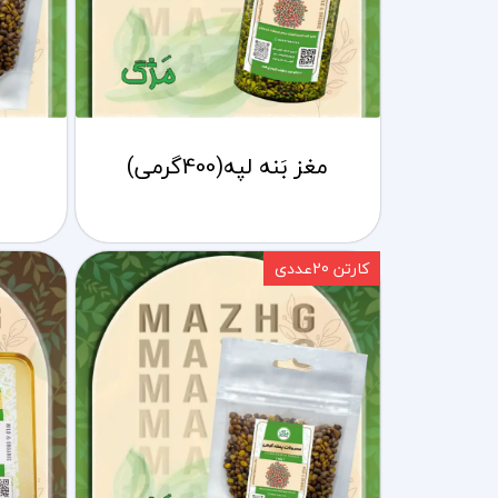
مغز بَنه لپه(400گرمی)
کارتن 20عددی