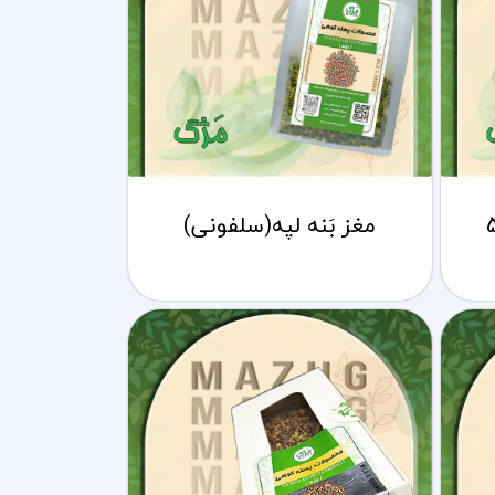
ه 500
مغز بَنه لپه(سلفونی)