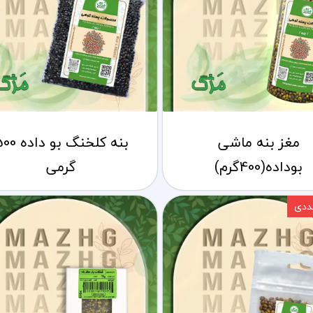
مغز بنه ماشی
بنه کلخنگ بو داد
بوداده(400گرم)
گرمی