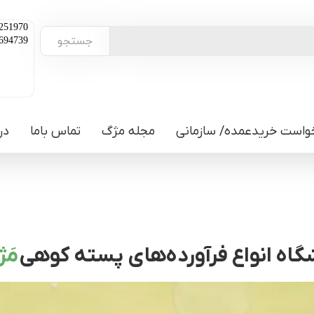
251970
جستجو
694739
واست خریدعمده/ سازمانی
مجله مژگ
تماس باما
در
اه انواع فرآورده‌های پسته کوهی
مَ