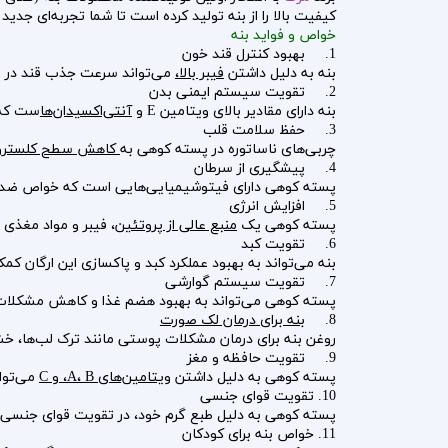
کیفیت بالا را از بنه تولید کرده است تا شما تجربه‌ای جدی
خواص و فواید بنه
1. بهبود کنترل قند خون
بنه به دلیل داشتن
فیبر بالا،
می‌تواند سرعت جذب قند در بد
2. تقویت سیستم ایمنی بدن
بنه دارای مقادیر بالای ویتامین E و
آنتی‌اکسیدان‌ها
ست که س
3. حفظ سلامت قلب
چربی‌های ناساتوره در پسته کوهی به
کاهش سطح کلسترول
4. پیشگیری از سرطان
پسته کوهی دارای فیتوشیمیایی‌هایی است که خواص ضد سرط
5. افزایش انرژی
پسته کوهی یک
منبع عالی از پروتئین
، فیبر و مواد مغذ
6. تقویت کبد
بنه می‌تواند به بهبود عملکرد کبد و پاکسازی این ارگان 
7. تقویت سیستم گوارشی
پسته کوهی می‌تواند به بهبود هضم غذا و کاهش مشکلات 
8.
بنه برای درمان لک صورت
روغن بنه برای درمان مشکلات پوستی مانند ترک لب‌ها، 
9. تقویت حافظه و مغز
پسته کوهی به دلیل داشتن
ویتامین‌های A، B، و C
می‌توان
10. تقویت قوای جنسی
پسته کوهی به دلیل طبع گرم خود، در تقویت قوای جنسی مف
11. خواص بنه برای کودکان