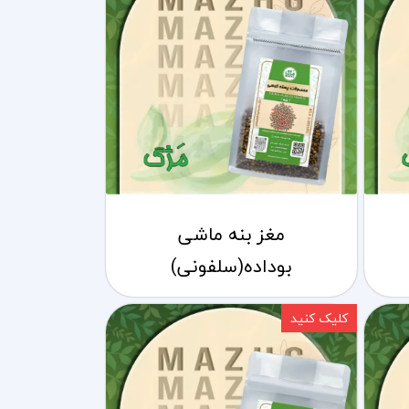
مغز بنه ماشی
بوداده(سلفونی)
کلیک کنید