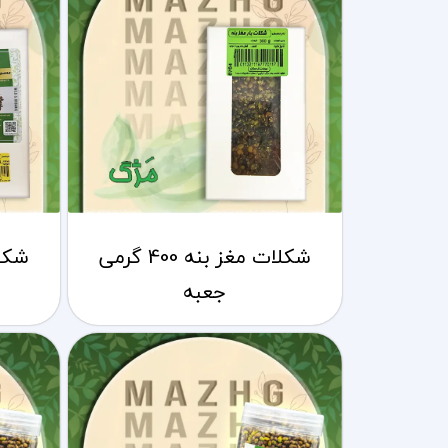
شکلات مغز بنه 400 گرمی
جعبه