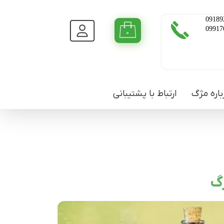
09189
09917
۰
باره مژگ
ارتباط با پشتیبانی
ژگ