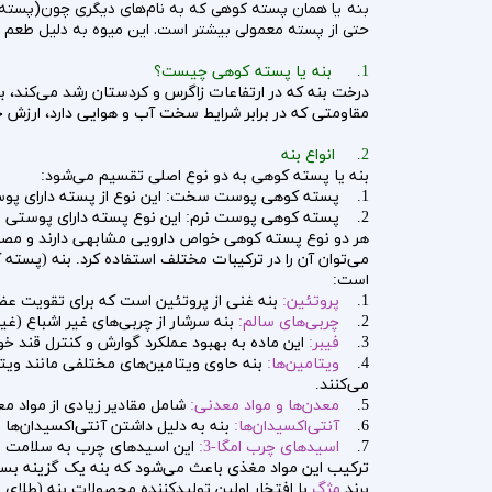
بنه یا همان پسته کوهی که به نام‌های دیگری چون(پسته آ
حتی از پسته معمولی بیشتر است. این میوه به دلیل طعم 
1. بنه یا پسته کوهی چیست؟
مقاومتی که در برابر شرایط سخت آب و هوایی دارد، ارزش 
2. انواع بنه
بنه یا پسته کوهی به دو نوع اصلی تقسیم می‌شود:
1. پسته کوهی پوست سخت: این نوع از پسته دارای پوست سفت و سخت است که نمی‌توان آن را با دندان شکست. برای استخراج مغز آن، از دستگاه مخصوص استفاده می‌شود.
2. پسته کوهی پوست نرم: این نوع پسته دارای پوستی نازک است که به راحتی می‌توان آن را با دندان خورد و مصرف کرد.
هر دو نوع پسته کوهی خواص دارویی مشابهی دارند و مصر
می‌توان آن را در ترکیبات مختلف استفاده کرد. بنه (پسته
است:
1.
پروتئین:
بنه غنی از پروتئین است که برای تقویت 
2.
چربی‌های سالم:
بنه سرشار از چربی‌های غیر اشباع (غیر اشباع شده) اس
3.
فیبر:
این ماده به بهبود عملکرد گوارش و کنترل قند خ
4.
ویتامین‌ها:
می‌کنند.
5.
معدن‌ها و مواد معدنی:
شامل مقادیر زیادی از مواد م
6.
آنتی‌اکسیدان‌ها:
بنه به دلیل داشتن آنتی‌اکسیدان‌ها
7.
اسیدهای چرب امگا-3:
این اسیدهای چرب به سلامت قل
ترکیب این مواد مغذی باعث می‌شود که بنه یک گزینه بسیار
برند
مژگ
با افتخار اولین تولیدکننده محصولات بنه (طلای 