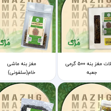
شکلات مغز بنه 500 گرمی
مغز بنه ماشی
جعبه
خام(سلفونی)