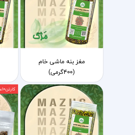
مغز بنه ماشی خام
(400گرمی)
کارتن10عددی