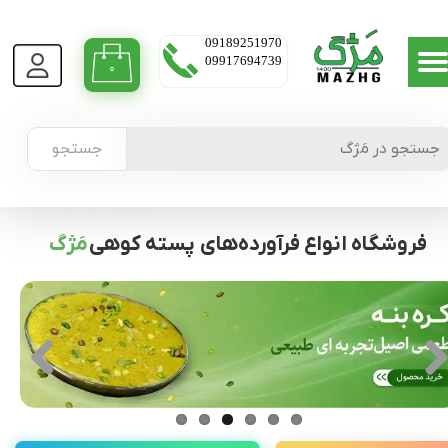
09189251970
09917694739
۰
جستجو
فروشگاه انواع فرآورده‌های پسته کوهی
مَژگ