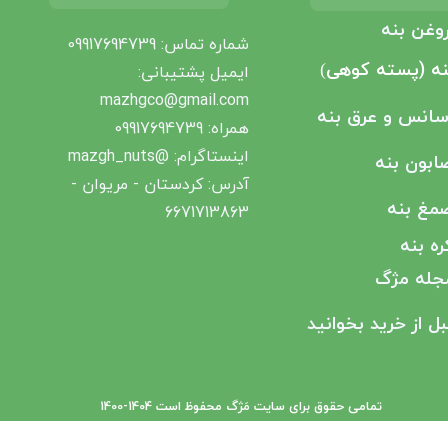
وغن بنه
شماره تماس: 09917694739
نه (پسته کوهی
)
ایمیل پشتیبانی‌:
mazhgco@gmail.com
سانس و عرق بنه
همراه: 09917694739
اینستاگرام: @mazgh_nuts
ابون بنه
آدرس: کردستان - مریوان -
مغ بنه
6671713863​​​​​​​
ره بنه
جله مژگ
بل از خرید بخوانید
تمامی حقوق برای سایت مَژگ محفوظ است ​​​​​​​1404-1400