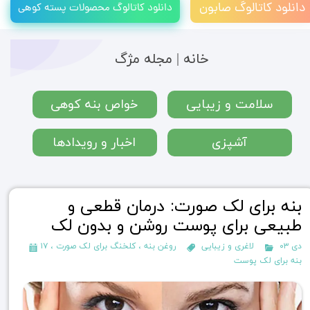
دانلود کاتالوگ صابون
دانلود کاتالوگ محصولات پسته کوهی
خانه |
م
جله مژگ
سلامت و زیبایی
خواص بنه کوهی
آشپزی
اخبار و رویدادها
بنه برای لک صورت: درمان قطعی و
طبیعی برای پوست روشن و بدون لک
۱۷ دی ۰۳
لاغری و زیبایی
روغن بنه
،
کلخنگ برای لک صورت
،
بنه برای لک پوست