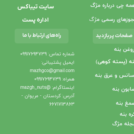
مه چی درباره مژگ
سایت تیباکس
وزهای رسمی م
ژگ
اداره پست
راه‌های ارتباط با ما
صفحات پربازدید
وغن بنه
شماره تماس: 09917694739
نه (پسته کوهی
)
ایمیل پشتیبانی‌:
mazhgco@gmail.com
سانس و عرق بنه
همراه: 09917694739
اینستاگرام: @mazgh_nuts
ابون بنه
آدرس: کردستان - مریوان -
مغ بنه
6671713863​​​​​​​
ره بنه
جله مژگ