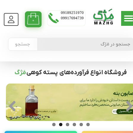
09189251970
09917694739
۰
جستجو
فروشگاه انواع فرآورده‌های پسته کوهی
مَژگ