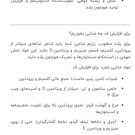
عسل و پسته کوهی: تقویت‌کننده متابولیسم و افزایش
تولید هورمون رشد.
برای افزایش قد چه غذایی بخوریم؟
برای رشد مطلوب، رژیم غذایی شما باید شامل غذاهای سرشار از
پروتئین، کلسیم، فسفر، منیزیم و ویتامین D باشد. این مواد نقش
مهمی در استحکام استخوان‌ها و تحریک هورمون رشد دارند.
مواد غذایی مفید برای افزایش قد:
لبنیات (شیر، پنیر، ماست): منبع عالی کلسیم و پروتئین
ماهی سالمون و تن: سرشار از ویتامین D و اسیدهای چرب
امگا
۳
مرغ و گوشت قرمز: حاوی پروتئین بالا برای تقویت ماهیچه‌ها
و استخوان‌ها
آجیل و دانه‌ها (
بنه
، گردو، تخمه آفتابگردان): غنی از روی،
منیزیم و ویتامین E