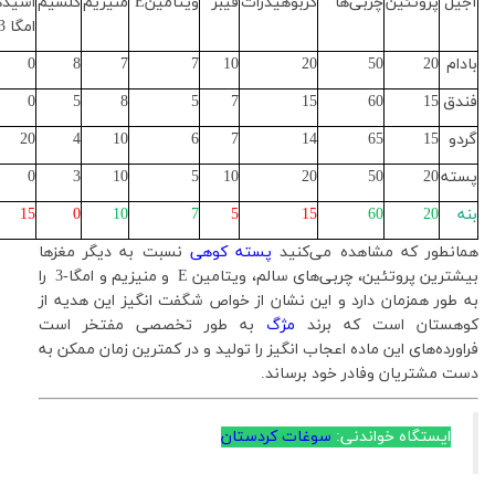
آجیل
پروتئین
چربی‌ها
کربوهیدرات
فیبر
ویتامین
E
منیزیم
کلسیم
اسید
امگا 3
بادام
20
50
20
10
7
7
8
0
فندق
15
60
15
7
5
8
5
0
گردو
15
65
14
7
6
10
4
20
پسته
20
50
20
10
5
10
3
0
بنه
20
60
15
5
7
10
0
15
همانطور که مشاهده می‌کنید
پسته کوهی
نسبت به دیگر مغزها
بیشترین پروتئین، چربی‌های سالم، ویتامین E و منیزیم و امگا-3 را
به طور همزمان دارد و این نشان از خواص شگفت انگیز این هدیه از
کوهستان است که برند
مژگ
به طور تخصصی مفتخر است
فراورده‌های این ماده اعجاب انگیز را تولید و در کمترین زمان ممکن به
دست مشتریان وفادر خود برساند.
ایستگاه خواندنی:
سوغات کردستان