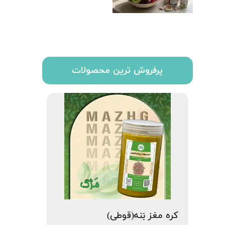
پرفروش ترین محصولات
کره مغز بَنه(قوطی)