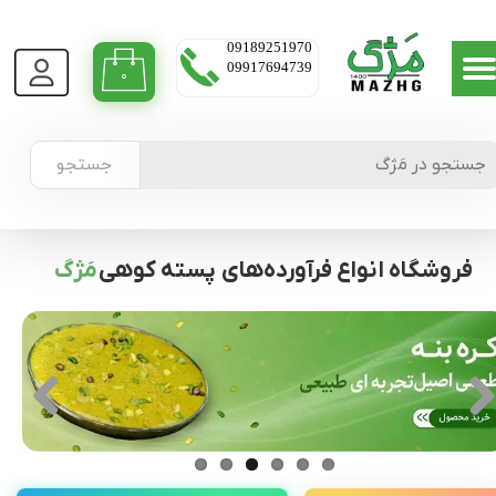
09189251970
09917694739
۰
جستجو
فروشگاه انواع فرآورده‌های پسته کوهی
مَژگ