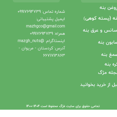
وغن بنه
شماره تماس: 09917694739
نه (پسته کوهی
)
ایمیل پشتیبانی‌:
mazhgco@gmail.com
سانس و عرق بنه
همراه: 09917694739
اینستاگرام: @mazgh_nuts
ابون بنه
آدرس: کردستان - مریوان -
مغ بنه
6671713863​​​​​​​
ره بنه
جله مژگ
بل از خرید بخوانید
تمامی حقوق برای سایت مَژگ محفوظ است ​​​​​​​1404-1400