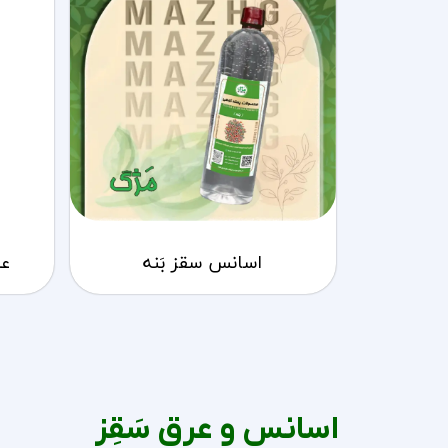
اسانس سقز بَنه
عرق
اسانس و عرق سَقِز