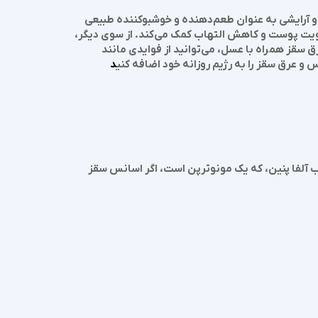
ی و آرایشی به عنوان طعم‌دهنده و خوشبوکننده طبیعی
قویت پوست و کاهش التهاب کمک می‌کند. از سوی دیگر،
سقز همراه با عسل، می‌توانید از فوایدی مانند
 عرق سقز را به رژیم روزانه خود اضافه کنی
د
نس در 10 میل روغن گیاهی). به دلیل وجود ترکیب آلفا پنین، که یک مونوترپن است، اگر اسانس سقز