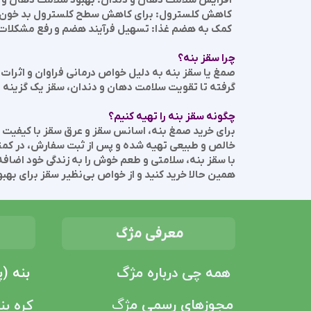
کاهش کلسترول: برای کاهش سطح کلسترول بد خون.
کمک به هضم غذا: تسهیل فرآیند هضم و رفع مشکلات 
چرا سقز بنه؟
صمغ یا سقز بنه به دلیل خواص درمانی فراوان و اثرات
گرفته تا تقویت سلامت دهان و دندان، سقز یک گزینه ع
چگونه سقز بنه را تهیه کنیم؟
برای خرید صمغ بنه، اسانس سقز و عرق سقز با کیفیت ع
خالص و طبیعی تهیه شده و پس از ثبت سفارش، در کم
با سقز بنه، سلامتی و طعم خوش را به زندگی خود اضافه 
همین حالا خرید کنید و از خواص بی‌نظیر سقز برای بهب
ص
معرفی مژگ
بنه (
همه چی درباره مژگ
مجوزهای رسمی م
ژگ
کره بن