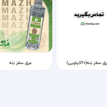
 سقز بَنه(20کیلویی)
عرق سقز بَنه