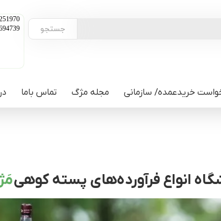
251970
جستجو
694739
واست خریدعمده/ سازمانی
مجله مژگ
تماس باما
در
اه انواع فرآورده‌های پسته کوهی
مَ