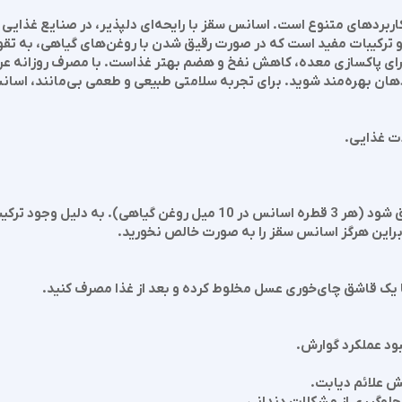
 کاربردهای متنوع است. اسانس سقز با رایحه‌ای دلپذیر، در صنایع غذای
ا و ترکیبات مفید است که در صورت رقیق شدن با روغن‌های گیاهی، به ت
برای پاکسازی معده، کاهش نفخ و هضم بهتر غذاست. با مصرف روزانه عرق 
ن بهره‌مند شوید. برای تجربه سلامتی طبیعی و طعمی بی‌مانند، اسانس و
ت غذایی.
اسانس سقز باید در روغن گیاهی به میزان 1 درصد رقیق شود (هر 3 قطره اسا
براین هرگز اسانس سقز را به صورت خالص نخورید.
ا یک قاشق چای‌خوری عسل مخلوط کرده و بعد از غذا مصرف کنید.
ود عملکرد گوارش.
ش علائم دیابت.
لوگیری از مشکلات دندانی.