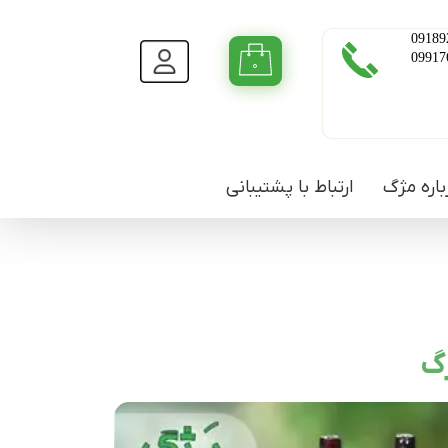
09189
09917
۰
باره مژگ
ارتباط با پشتیبانی
ژگ