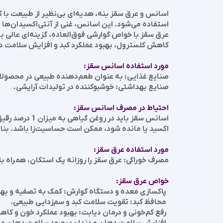
اسانس و عرق سقز
بنه
، هدیه‌ای بی‌نظیر از طبیعت با
استفاده می‌شود. این اسانس، غنی از آنتی‌اکسیدان‌ه
عرق سقز با خواص گوارشی فوق‌العاده، گزینه‌ای عالی 
کاهش کلسترول، بهبود عملکرد کبد و افزایش سلامت دها
​​​​​​​مورد استفاده اسانس سقز:
صنایع غذایی: به عنوان طعم‌دهنده طبیعی در محصولا
صنایع بهداشتی: خوشبوکننده در تولیدات آرایشی.
احتیاط در مصرف اسانس سقز:
اکسید یا مانده شود، ممکن است حساسیت‌زا باشد. بنا
مورد استفاده عرق سقز:
مصرف خوراکی: عرق سقز را روزانه یک استکان، همراه ب
خواص عرق سقز:
پاکسازی معده و دستگاه گوارش: کمک به تصفیه و بهب
محافظ کبد: تقویت سلامت کبد و سم‌زدایی طبیعی.
رفع کم‌خونی و درمان دیابت: بهبود عملکرد خون و کاه
افزایش سلامت دهان و دندان: بهبود سلامت دهان و ج