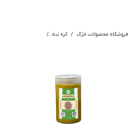
فروشگاه محصولات مَژگ
کره بَنه
کره مغز بَنه(قوطی)