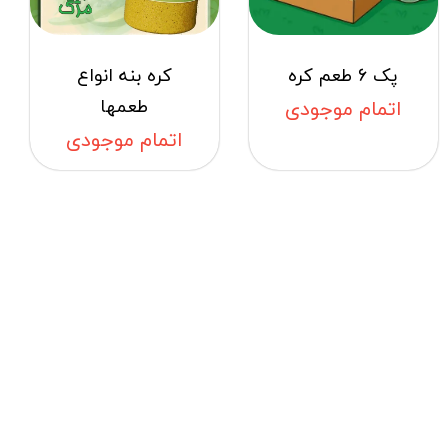
پک 6 طعم کره
کره بنه انواع
طعمها
اتمام موجودی
اتمام موجودی