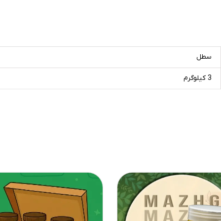
سطل
3 کیلوگرم