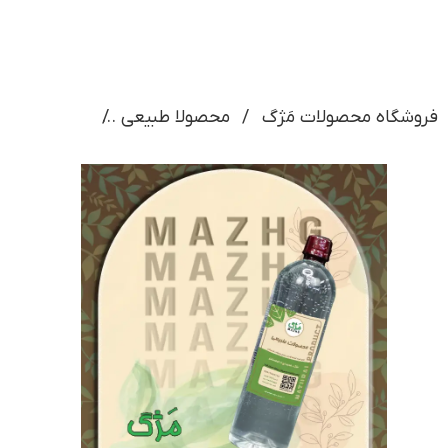
فروشگاه محصولات مَژگ
محصولا طبیعی
عرق رازیانه 850 سی سی