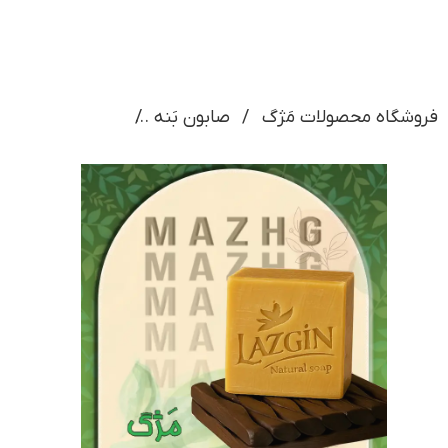
فروشگاه محصولات مَژگ
صابون بَنه
صابون بدن_200 گرمی