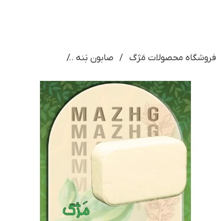
فروشگاه محصولات مَژگ
صابون بَنه
صابون بنه مخص