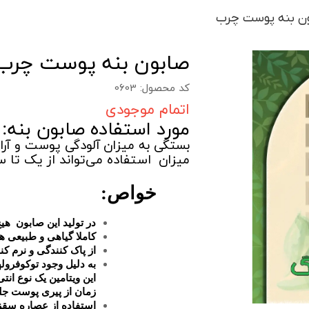
ن بنه پوست چرب
صابون بنه پوست چرب
کد محصول: 0603
اتمام موجودی
مورد استفاده صابون بنه:
بستگی
به میز
ان
آ
لودگی
پوست و
آ
ر
میز
ان
استفاده می
تواند
از یک
تا سه
خواص:
در تولید این صابون هی
کاملا گیاهی و طبیعی 
از پاک کنندگی و نرم ک
به دلیل وجود توکوفرول
این ویتامین یک نوع ا
زمان از پیری پوست جل
استفاده از عصاره سقز 