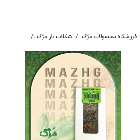
فروشگاه محصولات مَژگ
شکلات بار مژگ
شکلات مغز بنه 100 گر