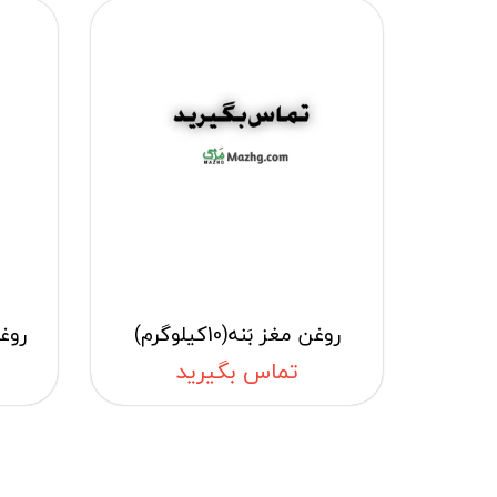
روغن مغز بَنه(10کیلوگرم)
روغن 
تماس بگیرید