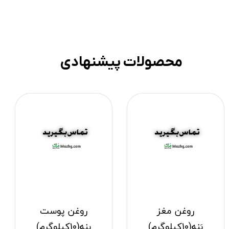
محصولات پیشنهادی
روغن مغز
روغن پوست
بَنه(10کیلوگرم)
بنه(10کیلوگرم)