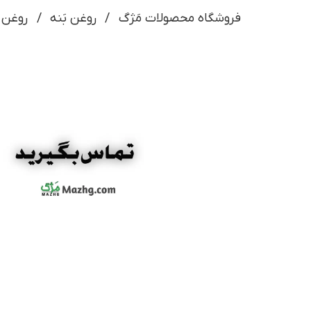
فروشگاه محصولات مَژگ
روغن بَنه
روغن مغز ب