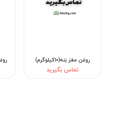
روغن مغز بَنه(10کیلوگرم)
روغن 
تماس بگیرید