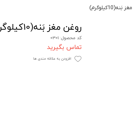
َنه(10کیلوگرم)
روغن مغز بَنه(10کیلوگرم)
کد محصول: 0301
تماس بگیرید
افزودن به علاقه مندی ها