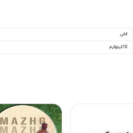
گالن
10کیلوگرم