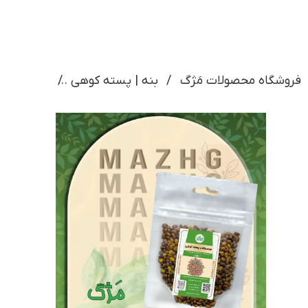
فروشگاه محصولات مَژگ
بنه | پسته کوهی
مغز بنه ماشی 