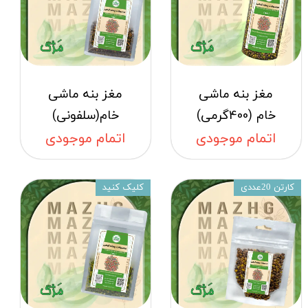
مغز بنه ماشی
مغز بنه ماشی
خام (400گرمی)
خام(سلفونی)
★
★
★
★
★
اتمام موجودی
اتمام موجودی
کارتن 20عددی
کلیک کنید