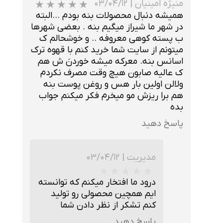
منیژه امینیان
|
۰۳/۰۴/۱۲
همیشه دنبال محصولات بنه بودم ...البته
در شهر ما شیراز میگیم بنه . بعضی شهرها
ب پسته کوهی معروفه .. و خوشحالم ک
میتونم از سایت شما خرید کنم با قهوه ترک
اسانس بنه. معرکه میشه خوردنَ ش هم
ک عالیه صابون هیچ وقت مصرف نکردم
★
★
★
و‌لالن اولین بار هس و روغن پوست بنه
هم برا ریزش مو میخرم فکر میکنم جواب
بده
پاسخ دهید
مدیریت
|
۰۳/۰۴/۱۲
درود ما افتخار میکنم که توانسته
ایم همچین محصولی رو تولید
کنم تشکر از نظر دادن شما
پاسخ دهید