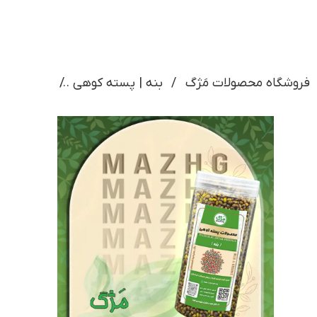
فروشگاه محصولات مَژگ
بنه | پسته کوهی
مغز بنه ماشی 