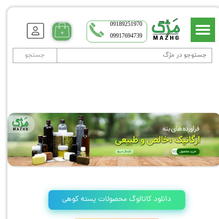
09189251970
۰
09917694739
جستجو
دانلود کاتالوگ محصولات پسته کوهی