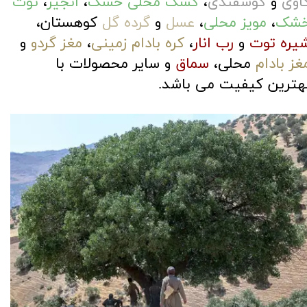
اوی
و
گوسفندی
،
کشک
محلی
خشک
،
انجیر
،
توت
شک
،
مویز محلی
،
عسل
و
گرده گل
کوهستان،
یره
توت
و
رب انار
،
کره بادام زمینی
،
مغز گردو
و
غز
بادام
محلی،
سماق
و سایر محصولات با
هترین کیفیت می باشد.